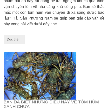
phẩm đắt đỏ này rất đáng để trải nghiệm khi cả quá trình
vận chuyển tôm về nhà cũng khá công phu. Bạn sẽ thắc
mắc một con tôm hùm vận chuyển đi xa sống được bao
lâu? Hải Sản Phương Nam sẽ giúp bạn giải đáp vấn đề
này trong bài viết dưới đây nhé.
Đọc thêm
BẠN ĐÃ BIẾT NHỮNG ĐIỀU NÀY VỀ TÔM HÙM
XANH CHƯA