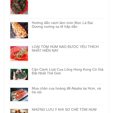
Hướng dẫn cách làm món Mực Lá Đại
Dương nướng sa tế hấp dẫn
LOẠI TÔM HÙM NÀO ĐƯỢC YÊU THÍCH
NHẤT HIỆN NAY
Cận Cảnh Loài Cua Lông Hong Kong Có Giá
Đắt Nhất Thế Giới
Mua chân cua hoàng đế Alaska tại Hcm, và
hà nội
NHỮNG LƯU Ý KHI SƠ CHẾ TÔM HÙM