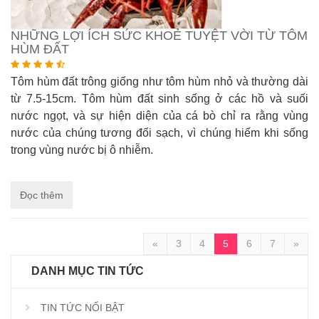
NHỮNG LỢI ÍCH SỨC KHOẺ TUYỆT VỜI TỪ TÔM
HÙM ĐẤT
Tôm hùm đất trông giống như tôm hùm nhỏ và thường dài
từ 7.5-15cm. Tôm hùm đất sinh sống ở các hồ và suối
nước ngọt, và sự hiện diện của cá bò chỉ ra rằng vùng
nước của chúng tương đối sạch, vì chúng hiếm khi sống
trong vùng nước bị ô nhiễm.
Đọc thêm
«
3
4
5
6
7
»
DANH MỤC TIN TỨC
TIN TỨC NỔI BẬT