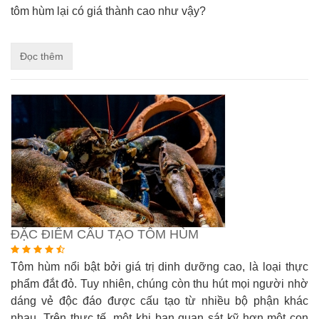
tôm hùm lại có giá thành cao như vậy?
Đọc thêm
ĐẶC ĐIỂM CẤU TẠO TÔM HÙM
Tôm hùm nổi bật bởi giá trị dinh dưỡng cao, là loại thực
phẩm đắt đỏ. Tuy nhiên, chúng còn thu hút mọi người nhờ
dáng vẻ độc đáo được cấu tạo từ nhiều bộ phận khác
nhau. Trên thực tế, một khi bạn quan sát kỹ hơn một con