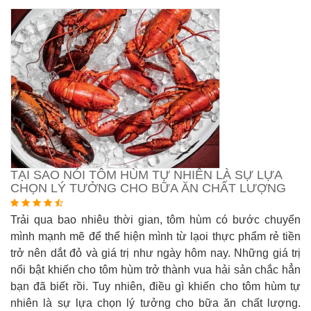
TẠI SAO NÓI TÔM HÙM TỰ NHIÊN LÀ SỰ LỰA
CHỌN LÝ TƯỞNG CHO BỮA ĂN CHẤT LƯỢNG
Trải qua bao nhiêu thời gian, tôm hùm có bước chuyển
mình mạnh mẽ để thể hiện mình từ lạoi thực phẩm rẻ tiền
trở nên dắt đỏ và giá trị như ngày hôm nay. Những giá trị
nổi bật khiến cho tôm hùm trở thành vua hải sản chắc hẳn
bạn đã biết rồi. Tuy nhiên, điều gì khiến cho tôm hùm tự
nhiên là sự lựa chọn lý tưởng cho bữa ăn chất lượng.