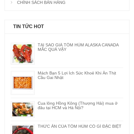
CHÍNH SÁCH BÁN HÀNG
TIN TỨC HOT
TẠI SAO GIÁ TÔM HÙM ALASKA CANADA
MẮC QUÁ VẬY
Mách Bạn 5 Lợi Ích Sức Khoẻ Khi Ăn Thịt
Cầu Gai Nhật
Cua lông Hồng Kông (Thượng Hải) mua ở
đâu tại HCM và Hà Nội?
THỨC ĂN CỦA TÔM HÙM CÓ GÌ ĐẶC BIỆT