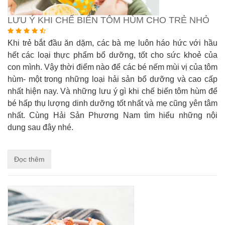
LƯU Ý KHI CHẾ BIẾN TÔM HÙM CHO TRẺ NHỎ
Khi trẻ bắt đầu ăn dặm, các bà mẹ luôn háo hức với hầu
hết các loại thực phẩm bổ dưỡng, tốt cho sức khoẻ của
con mình. Vậy thời điểm nào để các bé nếm mùi vị của tôm
hùm- một trong những loại hải sản bổ dưỡng và cao cấp
nhất hiện nay. Và những lưu ý gì khi chế biến tôm hùm để
bé hấp thụ lượng dinh dưỡng tốt nhất và mẹ cũng yên tâm
nhất. Cùng Hải Sản Phương Nam tìm hiểu những nội
dung sau đây nhé.
Đọc thêm