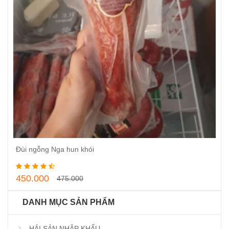
Đùi ngỗng Nga hun khói
Thêm vào giỏ hàng
450.000
475.000
DANH MỤC SẢN PHẨM
HẢI SẢN NHẬP KHẨU