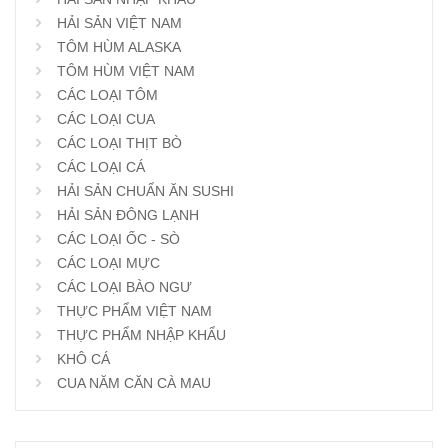
HẢI SẢN VIỆT NAM
TÔM HÙM ALASKA
TÔM HÙM VIỆT NAM
CÁC LOẠI TÔM
CÁC LOẠI CUA
CÁC LOẠI THỊT BÒ
CÁC LOẠI CÁ
HẢI SẢN CHUẨN ĂN SUSHI
HẢI SẢN ĐÔNG LẠNH
CÁC LOẠI ỐC - SÒ
CÁC LOẠI MỰC
CÁC LOẠI BÀO NGƯ
THỰC PHẨM VIỆT NAM
THỰC PHẨM NHẬP KHẨU
KHÔ CÁ
CUA NĂM CĂN CÀ MAU