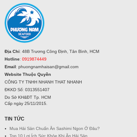
Địa Chỉ
: 48B Trương Công Định, Tân Bình, HCM
Hotline
:
0919874449
Email
:
phuongnamhaisan@gmail.com
Website Thuộc Quyền
CÔNG TY TNHH NHANH THAT NHANH
ĐKKD Số: 0313551407
Do Sở KH&ĐT Tp. HCM
Cấp ngày 25/11/2015.
TIN TỨC
Mua Hải Sản Chuẩn Ăn Sashimi Ngon Ở Đâu?
Top 10 Lợi Ích Sức Khỏe Khi Ăn Hải Sản