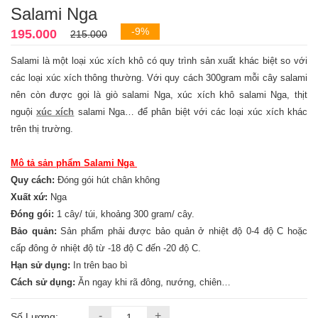
Salami Nga
-9%
195.000
215.000
Salami là một loại xúc xích khô có quy trình sản xuất khác biệt so với
các loại xúc xích thông thường. Với quy cách 300gram mỗi cây salami
nên còn được gọi là giò salami Nga, xúc xích khô salami Nga, thịt
nguội
xúc xích
salami Nga… để phân biệt với các loại xúc xích khác
trên thị trường.
Mô tả sản phẩm Salami Nga
Quy cách:
Đóng gói hút chân không
Xuất xứ:
Nga
Đóng gói:
1 cây/ túi, khoảng 300 gram/ cây.
Bảo quản:
Sản phẩm phải được bảo quản ở nhiệt độ 0-4 độ C hoặc
cấp đông ở nhiệt độ từ -18 độ C đến -20 độ C.
Hạn sử dụng:
In trên bao bì
Cách sử dụng:
Ăn ngay khi rã đông, nướng, chiên…
-
+
Số Lượng: