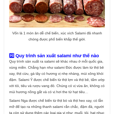
Vốn là 1 món ăn dễ chế biến, xúc xích Salami đã nhanh
chóng được phổ biến khắp thế giới.
2️⃣ Quy trình sản xuất salami như thế nào
Quy trình sản xuất ra salami sẽ khác nhau ở mỗi quốc gia,
vùng miền. Chẳng hạn như salami Đức được làm từ thịt bê
xay, thịt cừu, gà tây có hương vị nhẹ nhàng, mùi xông khói
đậm. Salami Ý được chế biến từ thịt lợn và thịt bê, tẩm ướp
với tỏi, tiêu và rượu vang đỏ. Chúng có vị vừa ăn, không có
mùi hương nồng gắt và có vị hơi the từ hạt tiêu…
Salami Nga được chế biến từ thịt bò và thịt heo xay, có lẫn
mỡ để tạo ra những thanh salami rắn chắc, đậm đà, người
ta còn sử dụng thêm các loại gia vị như: muối, tỏi, hạt nhục