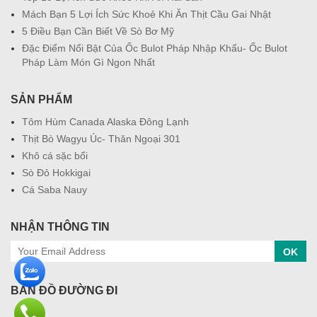
Mách Bạn 5 Lợi Ích Sức Khoẻ Khi Ăn Thịt Cầu Gai Nhật
5 Điều Bạn Cần Biết Về Sò Bơ Mỹ
Đặc Điểm Nổi Bật Của Ốc Bulot Pháp Nhập Khẩu- Ốc Bulot
Pháp Làm Món Gì Ngon Nhất
SẢN PHẨM
Tôm Hùm Canada Alaska Đông Lạnh
Thịt Bò Wagyu Úc- Thăn Ngoại 301
Khô cá sặc bổi
Sò Đỏ Hokkigai
Cá Saba Nauy
NHẬN THÔNG TIN
OK
BẢN ĐỒ ĐƯỜNG ĐI