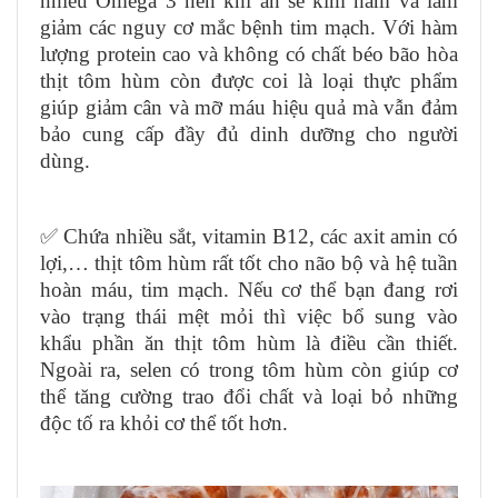
nhiều Omega 3 nên khi ăn sẽ kìm hãm và làm
giảm các nguy cơ mắc bệnh tim mạch. Với hàm
lượng protein cao và không có chất béo bão hòa
thịt tôm hùm còn được coi là loại thực phẩm
giúp giảm cân và mỡ máu hiệu quả mà vẫn đảm
bảo cung cấp đầy đủ dinh dưỡng cho người
dùng.
✅ Chứa nhiều sắt, vitamin B12, các axit amin có
lợi,… thịt tôm hùm rất tốt cho não bộ và hệ tuần
hoàn máu, tim mạch. Nếu cơ thể bạn đang rơi
vào trạng thái mệt mỏi thì việc bổ sung vào
khẩu phần ăn thịt tôm hùm là điều cần thiết.
Ngoài ra, selen có trong tôm hùm còn giúp cơ
thể tăng cường trao đổi chất và loại bỏ những
độc tố ra khỏi cơ thể tốt hơn.