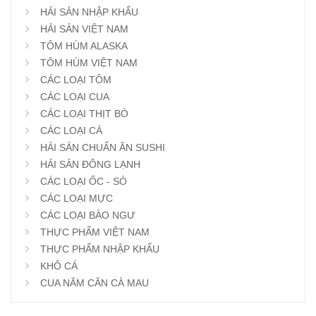
HẢI SẢN NHẬP KHẨU
HẢI SẢN VIỆT NAM
TÔM HÙM ALASKA
TÔM HÙM VIỆT NAM
CÁC LOẠI TÔM
CÁC LOẠI CUA
CÁC LOẠI THỊT BÒ
CÁC LOẠI CÁ
HẢI SẢN CHUẨN ĂN SUSHI
HẢI SẢN ĐÔNG LẠNH
CÁC LOẠI ỐC - SÒ
CÁC LOẠI MỰC
CÁC LOẠI BÀO NGƯ
THỰC PHẨM VIỆT NAM
THỰC PHẨM NHẬP KHẨU
KHÔ CÁ
CUA NĂM CĂN CÀ MAU