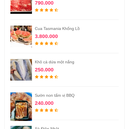
790.000
Cua Tasmania Khổng Lồ
3.800.000
Khô cá dứa một nắng
250.000
Sườn non tẩm vị BBQ
240.000
Sò Điệp Nhật