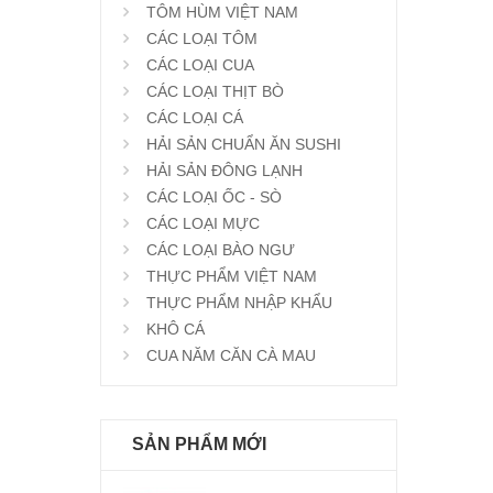
TÔM HÙM VIỆT NAM
CÁC LOẠI TÔM
CÁC LOẠI CUA
CÁC LOẠI THỊT BÒ
CÁC LOẠI CÁ
HẢI SẢN CHUẨN ĂN SUSHI
HẢI SẢN ĐÔNG LẠNH
CÁC LOẠI ỐC - SÒ
CÁC LOẠI MỰC
CÁC LOẠI BÀO NGƯ
THỰC PHẨM VIỆT NAM
THỰC PHẨM NHẬP KHẨU
KHÔ CÁ
CUA NĂM CĂN CÀ MAU
SẢN PHẨM MỚI