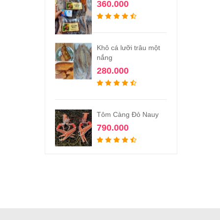
360.000
Khô cá lưỡi trâu một
nắng
280.000
Tôm Càng Đỏ Nauy
790.000