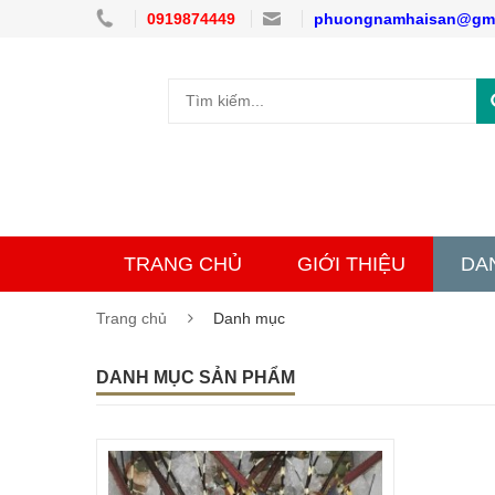
0919874449
phuongnamhaisan@gma
TRANG CHỦ
GIỚI THIỆU
DA
Trang chủ
Danh mục
DANH MỤC SẢN PHẨM